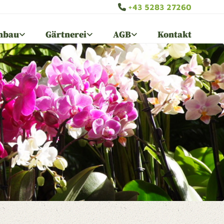
+43 5283 27260

nbau
Gärtnerei
AGB
Kontakt